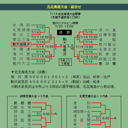
北北海道大会・組合せ
▼北北海道大会（決勝）
旭
＿
川
＿
実 ０００ ００１ ００１＝２ （旭実）北山、松井－法戸
駒大岩見沢 ４００ ００２ ２１Ｘ＝９ （駒岩）白崎－松本
※駒大岩見沢は９年ぶり３回目の選手権出場。北北海道から初出場。